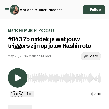
+ Follow
Marloes Mulder Podcast
Marloes Mulder Podcast
#043 Zo ontdek je wat jouw
triggers zijn op jouw Hashimoto
Share
May 20, 2026
•
Marloes Mulder
Use Left/Right to seek, Home/End to jump to st
0:00
|
29:01