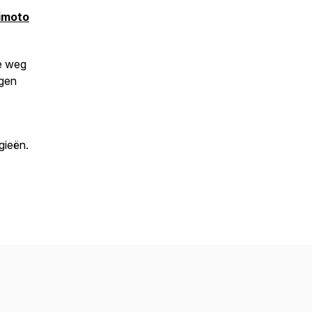
himoto
de weg
jgen
gieën.