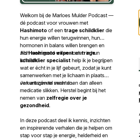
Welkom bij de
Marloes Mulder Podcast
—
dé podcast voor vrouwen met
Hashimoto
of een
trage schildklier
die
hun energie willen terugwinnen, hun
hormonen in balans willen brengen en
zich weer goed willen voelen in hun
Als
Hashimoto expert
en
trage
lichaam.
schildklier specialist
help ik je begrijpen
wat er écht in je lijf gebeurt, zodat je kunt
samenwerken met je lichaam in plaats
van ertegen te vechten.
Je kunt zóveel meer doen dan alleen
medicatie slikken. Herstel begint bij het
nemen van
zelfregie over je
gezondheid
.
In deze podcast deel ik kennis, inzichten
en inspirerende verhalen die je helpen om
stap voor stap je energie, helderheid en