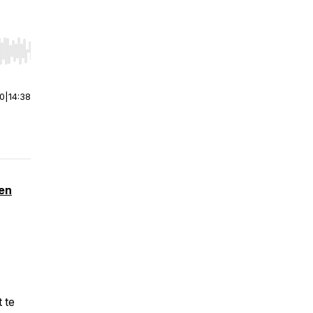
r end. Hold shift to jump forward or backward.
00
|
14:38
 en
 te