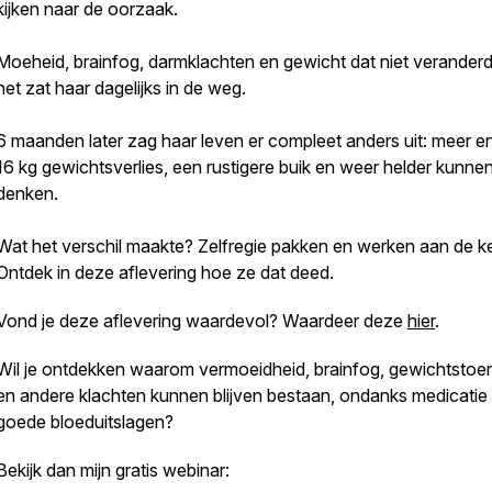
kijken naar de oorzaak.
Moeheid, brainfog, darmklachten en gewicht dat niet verander
het zat haar dagelijks in de weg.
6 maanden later zag haar leven er compleet anders uit: meer en
16 kg gewichtsverlies, een rustigere buik en weer helder kunne
denken.
Wat het verschil maakte? Zelfregie pakken en werken aan de ke
Ontdek in deze aflevering hoe ze dat deed.
Vond je deze aflevering waardevol? Waardeer deze
hier
.
Wil je ontdekken waarom vermoeidheid, brainfog, gewichtsto
en andere klachten kunnen blijven bestaan, ondanks medicatie
goede bloeduitslagen?
Bekijk dan mijn gratis webinar: