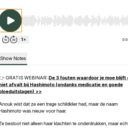
Use Left/Right to seek, Home/End to jump to start o
0:
Show Notes
👉 GRATIS WEBINAR:
De 3 fouten waardoor je moe blijft
niet afvalt bij Hashimoto (ondanks medicatie en goede
bloeduitslagen) >>
Anouk wist dat ze een trage schildklier had, maar de naam
Hashimoto was nieuw voor haar.
Ze besloot niet alleen haar klachten te onderdrukken, maar echt