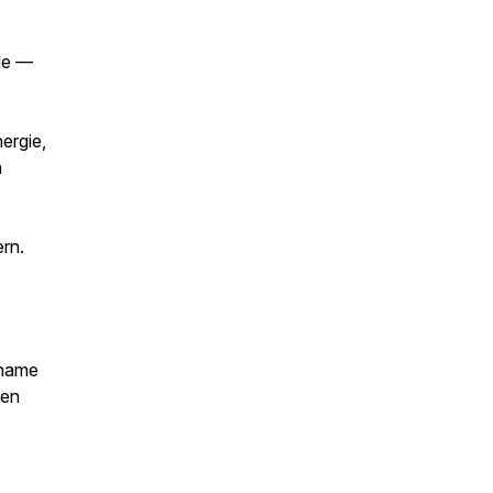
de —
ergie,
n
rn.
ename
 en