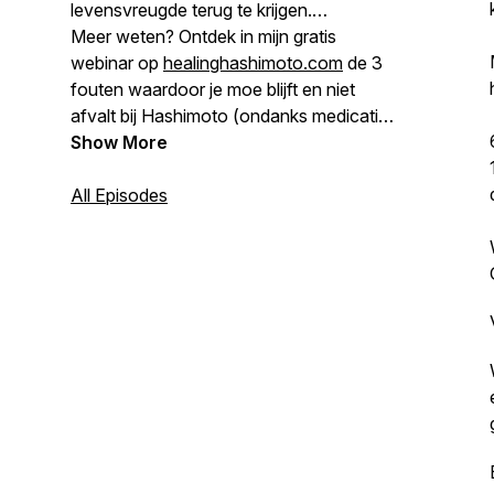
levensvreugde terug te krijgen.
Meer weten? Ontdek in mijn gratis
webinar op
healinghashimoto.com
de 3
fouten waardoor je moe blijft en niet
afvalt bij Hashimoto (ondanks medicatie
en goede bloeduitslagen).
Show More
All Episodes