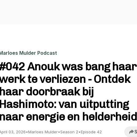
Marloes Mulder Podcast
#042 Anouk was bang haar
werk te verliezen - Ontdek
haar doorbraak bij
Hashimoto: van uitputting
naar energie en helderheid
S
April 03, 2026
•
Marloes Mulder
•
Season 2
•
Episode 42